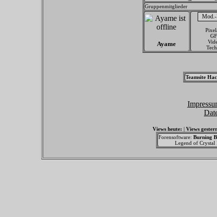
Gruppenmitglieder
Pixel
G
Vid
Ayame
Tech
Teamsite Hac
Impressu
Dat
Views heute:
|
Views gester
Forensoftware:
Burning B
Legend of Crystal F