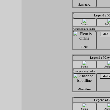
Sameera
Legend of C
Status
Aufg
Gruppenmitglieder
Fleur
Legend of Cry
Status
Aufg
Gruppenmitglieder
Abaddon
Legend of 
Status
Aufg