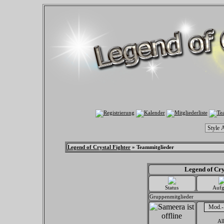
Legend of Crystal Fighter
» Teammitglieder
Legend of Cry
Status
Aufg
Gruppenmitglieder
Al