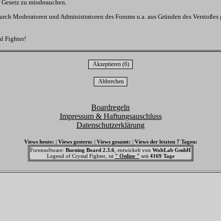
s Gesetz zu missbrauchen.
urch Moderatoren und Administratoren des Forums u.a. aus Gründen des Verstoßes
l Fighter!
Boardregeln
Impressum & Haftungsauschluss
Datenschutzerklärung
Views heute:
|
Views gestern:
|
Views gesamt:
|
Views der letzten 7 Tagen:
Forensoftware:
Burning Board 2.3.6
, entwickelt von
WoltLab GmbH
Legend of Crystal Fighter, ist
" Online "
seit
4169 Tage