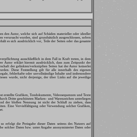
en den Autor, welche sich auf Schäden materieller oder ideeller
n verursacht wurden, sind grundsätzlich ausgeschlossen, sofern
hält es sich ausdrücklich vor, Teile der Seiten oder das gesamte
erpflichtung ausschließlich in dem Fall in Kraft treten, in dem
r Autor erklärt hiermit ausdrücklich, dass zum Zeitpunkt der
schaft der gelinkten/verknüpften Seiten hat der Autor keinerlei
urden. Diese Feststellung gilt für alle innerhalb des eigenen
egale, fehlerhafte oder unvollständige Inhalte und insbesondere
iesen wurde, nicht derjenige, der über Links auf die jeweilige
bst erstellte Grafiken, Tondokumente, Videosequenzen und Texte
durch Dritte geschützten Marken- und Warenzeichen unterliegen
und der bloßen Nennung ist nicht der Schluß zu ziehen, dass
Seiten. Eine Vervielfältigung oder Verwendung solcher Grafiken,
et.
so erfolgt die Preisgabe dieser Daten seitens des Nutzers auf
abe solcher Daten bzw. unter Angabe anonymisierter Daten oder