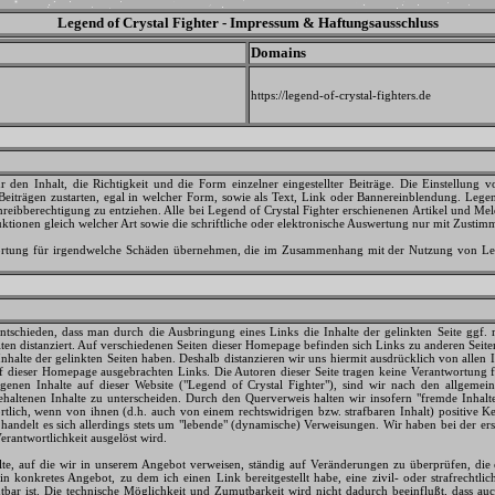
Legend of Crystal Fighter - Impressum & Haftungsausschluss
Domains
https://legend-of-crystal-fighters.de
den Inhalt, die Richtigkeit und die Form einzelner eingestellter Beiträge. Die Einstellung vo
Beiträgen zustarten, egal in welcher Form, sowie als Text, Link oder Bannereinblendung. Legend
hreibberechtigung zu entziehen. Alle bei Legend of Crystal Fighter erschienenen Artikel und Meld
ktionen gleich welcher Art sowie die schriftliche oder elektronische Auswertung nur mit Zustim
tung für irgendwelche Schäden übernehmen, die im Zusammenhang mit der Nutzung von Legen
schieden, dass man durch die Ausbringung eines Links die Inhalte der gelinkten Seite ggf. 
ten distanziert. Auf verschiedenen Seiten dieser Homepage befinden sich Links zu anderen Seiten 
 Inhalte der gelinkten Seiten haben. Deshalb distanzieren wir uns hiermit ausdrücklich von alle
 auf dieser Homepage ausgebrachten Links. Die Autoren dieser Seite tragen keine Verantwortung f
 eigenen Inhalte auf dieser Website ("Legend of Crystal Fighter"), sind wir nach den allgemei
haltenen Inhalte zu unterscheiden. Durch den Querverweis halten wir insofern "fremde Inhalte
wortlich, wenn von ihnen (d.h. auch von einem rechtswidrigen bzw. strafbaren Inhalt) positive K
handelt es sich allerdings stets um "lebende" (dynamische) Verweisungen. Wir haben bei der er
Verantwortlichkeit ausgelöst wird.
lte, auf die wir in unserem Angebot verweisen, ständig auf Veränderungen zu überprüfen, die
n konkretes Angebot, zu dem ich einen Link bereitgestellt habe, eine zivil- oder strafrechtlic
bar ist. Die technische Möglichkeit und Zumutbarkeit wird nicht dadurch beeinflußt, dass