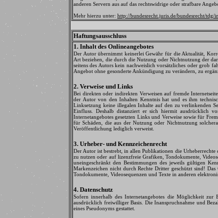
anderen Servern aus auf das rechtswidrige oder strafbare Ange
Mehr hierzu unter:
http://bundesrecht.juris.de/bundesrecht/tdg/
Haftungsausschluss
1. Inhalt des Onlineangebotes
Der Autor übernimmt keinerlei Gewähr für die Aktualität, Korre
Art beziehen, die durch die Nutzung oder Nichtnutzung der dar
seitens des Autors kein nachweislich vorsätzliches oder grob fa
Angebot ohne gesonderte Ankündigung zu verändern, zu ergänzen
2. Verweise und Links
Bei direkten oder indirekten Verweisen auf fremde Internetseit
der Autor von den Inhalten Kenntnis hat und es ihm technisc
Linksetzung keine illegalen Inhalte auf den zu verlinkenden Se
Einfluss. Deshalb distanziert er sich hiermit ausdrücklich v
Internetangebotes gesetzten Links und Verweise sowie für Fremd
für Schäden, die aus der Nutzung oder Nichtnutzung solcherart
Veröffentlichung lediglich verweist.
3. Urheber- und Kennzeichenrecht
Der Autor ist bestrebt, in allen Publikationen die Urheberrec
zu nutzen oder auf lizenzfreie Grafiken, Tondokumente, Video
uneingeschränkt den Bestimmungen des jeweils gültigen Kenn
Markenzeichen nicht durch Rechte Dritter geschützt sind! Das C
Tondokumente, Videosequenzen und Texte in anderen elektronisc
4. Datenschutz
Sofern innerhalb des Internetangebotes die Möglichkeit zur E
ausdrücklich freiwilliger Basis. Die Inanspruchnahme und Bez
eines Pseudonyms gestattet.