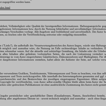
bot zugegriffen werden kann.
index.html
ktheit, Vollständigkeit oder Qualität der bereitgestellten Informationen. Haftungsansprüche geg
gebotenen Informationen bzw. durch die Nutzung fehlerhafter und unvollständiger Informatione
hrlässiges Verschulden vorliegt. Alle Angebote sind freibleibend und unverbindlich. Der Autor be
, zu löschen oder die Veröffentlichung zeitweise oder endgültig einzustellen.
en ("Links"), die außerhalb des Verantwortungsbereiches des Autors liegen, würde eine Haftungsv
h möglich und zumutbar wäre, die Nutzung im Falle rechtswidriger Inhalte zu verhindern. De
iten erkennbar waren. Auf die aktuelle und zukünftige Gestaltung, die Inhalte oder die Urheber
on allen Inhalten aller gelinkten /verknüpften Seiten, die nach der Linksetzung verändert w
einträge in vom Autor eingerichteten Gästebüchern, Diskussionsforen und Mailinglisten. Für ill
 dargebotener Informationen entstehen, haftet allein der Anbieter der Seite, auf welche verw
hte der verwendeten Grafiken, Tondokumente, Videosequenzen und Texte zu beachten, von ihm sel
sequenzen und Texte zurückzugreifen. Alle innerhalb des Internetangebotes genannten und ggf. 
zeichenrechts und den Besitzrechten der jeweiligen eingetragenen Eigentümer. Allein aufgr
opyright für veröffentlichte, vom Autor selbst erstellte Objekte bleibt allein beim Autor der 
hen oder gedruckten Publikationen ist ohne ausdrückliche Zustimmung des Autors nicht gestatt
ingabe persönlicher oder geschäftlicher Daten (Emailadressen, Namen, Anschriften) besteht, 
ahlung aller angebotenen Dienste ist - soweit technisch möglich und zumutbar - auch ohne Ang