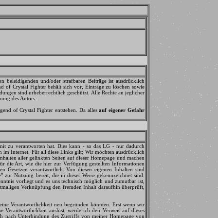
n beleidigenden und/oder strafbaren Beiträge ist ausdrücklich
 of Crystal Fighter behält sich vor, Einträge zu löschen sowie
ungen sind urheberrechtlich geschützt. Alle Rechte an jeglicher
mung des Autors.
d of Crystal Fighter entstehen. Da alles
auf eigener Gefahr
mit zu verantworten hat. Dies kann - so das LG - nur dadurch
im Internet. Für all diese Links gilt: Wir möchten ausdrücklich
n Inhalten aller gelinkten Seiten auf dieser Homepage und machen
ür die Art, wie die hier zur Verfügung gestellten Informationen
nen Gesetzen verantwortlich. Von diesen eigenen Inhalten sind
" zur Nutzung bereit, die in dieser Weise gekennzeichnet sind:
enntnis vorliegt und es uns technisch möglich und zumutbar ist,
stmaligen Verknüpfung den fremden Inhalt daraufhin überprüft,
 eine Verantwortlichkeit neu begründen könnten. Erst wenn wir
he Verantwortlichkeit auslöst, werde ich den Verweis auf dieses
 auch nach Unterbindung des Zugriffs von meiner Homepage von