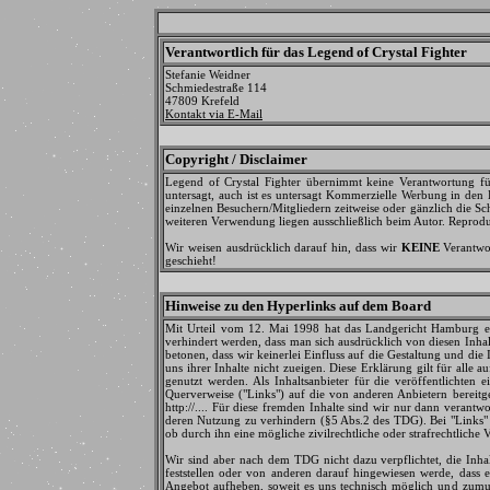
Verantwortlich für das Legend of Crystal Fighter
Stefanie Weidner
Schmiedestraße 114
47809 Krefeld
Kontakt via E-Mail
Copyright / Disclaimer
Legend of Crystal Fighter übernimmt keine Verantwortung für 
untersagt, auch ist es untersagt Kommerzielle Werbung in den 
einzelnen Besuchern/Mitgliedern zeitweise oder gänzlich die Sc
weiteren Verwendung liegen ausschließlich beim Autor. Reprodu
Wir weisen ausdrücklich darauf hin, dass wir
KEINE
Verantwor
geschieht!
Hinweise zu den Hyperlinks auf dem Board
Mit Urteil vom 12. Mai 1998 hat das Landgericht Hamburg ent
verhindert werden, dass man sich ausdrücklich von diesen Inhal
betonen, dass wir keinerlei Einfluss auf die Gestaltung und die
uns ihrer Inhalte nicht zueigen. Diese Erklärung gilt für alle
genutzt werden. Als Inhaltsanbieter für die veröffentlichten
Querverweise ("Links") auf die von anderen Anbietern bereitge
http://.... Für diese fremden Inhalte sind wir nur dann verant
deren Nutzung zu verhindern (§5 Abs.2 des TDG). Bei "Links" 
ob durch ihn eine mögliche zivilrechtliche oder strafrechtliche 
Wir sind aber nach dem TDG nicht dazu verpflichtet, die Inha
feststellen oder von anderen darauf hingewiesen werde, dass ei
Angebot aufheben, soweit es uns technisch möglich und zumut