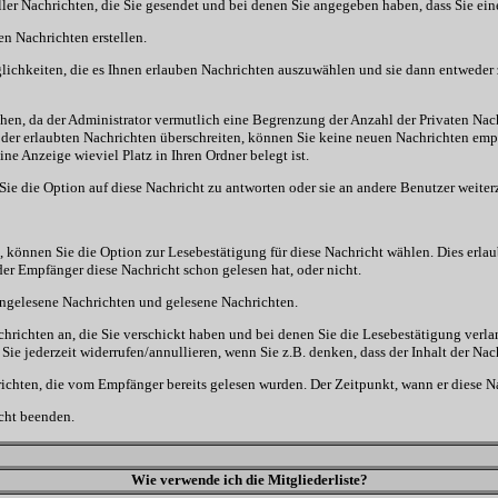
ller Nachrichten, die Sie gesendet und bei denen Sie angegeben haben, dass Sie ei
en Nachrichten erstellen.
ichkeiten, die es Ihnen erlauben Nachrichten auszuwählen und sie dann entweder z
hen, da der Administrator vermutlich eine Begrenzung der Anzahl der Privaten Nachri
er erlaubten Nachrichten überschreiten, können Sie keine neuen Nachrichten empfa
ine Anzeige wieviel Platz in Ihren Ordner belegt ist.
ie die Option auf diese Nachricht zu antworten oder sie an andere Benutzer weiter
 können Sie die Option zur Lesebestätigung für diese Nachricht wählen. Dies erlaub
r Empfänger diese Nachricht schon gelesen hat, oder nicht.
: ungelesene Nachrichten und gelesene Nachrichten.
chrichten an, die Sie verschickt haben und bei denen Sie die Lesebestätigung verla
e jederzeit widerrufen/annullieren, wenn Sie z.B. denken, dass der Inhalt der Nach
ichten, die vom Empfänger bereits gelesen wurden. Der Zeitpunkt, wann er diese Na
cht beenden.
Wie verwende ich die Mitgliederliste?