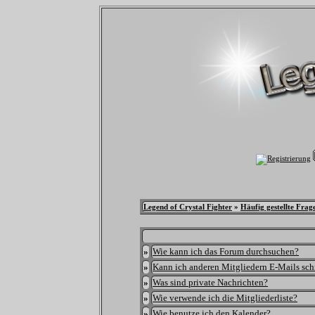
Legend of Crystal Fighter
»
Häufig gestellte Frag
»
Wie kann ich das Forum durchsuchen?
»
Kann ich anderen Mitgliedern E-Mails sc
»
Was sind private Nachrichten?
»
Wie verwende ich die Mitgliederliste?
»
Wie benutze ich den Kalender?