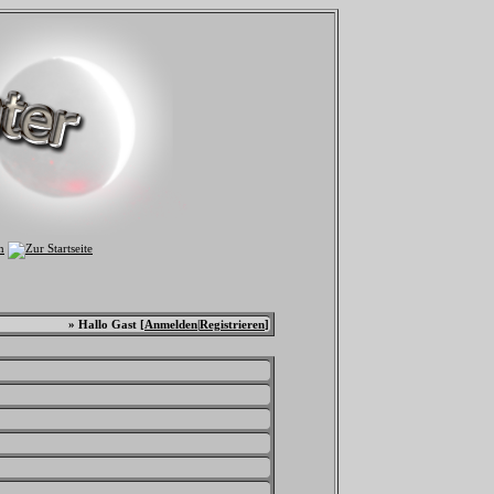
» Hallo Gast [
Anmelden
|
Registrieren
]