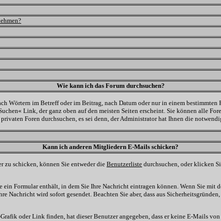
lnehmen?
Wie kann ich das Forum durchsuchen?
ch Wörtern im Betreff oder im Beitrag, nach Datum oder nur in einem bestimmten
uchen« Link, der ganz oben auf den meisten Seiten erscheint. Sie können alle For
privaten Foren durchsuchen, es sei denn, der Administrator hat Ihnen die notwend
Kann ich anderen Mitgliedern E-Mails schicken?
er zu schicken, können Sie entweder die
Benutzerliste
durchsuchen, oder klicken S
e ein Formular enthält, in dem Sie Ihre Nachricht eintragen können. Wenn Sie mit d
re Nachricht wird sofort gesendet. Beachten Sie aber, dass aus Sicherheitsgründen
-Grafik oder Link finden, hat dieser Benutzer angegeben, dass er keine E-Mails vo