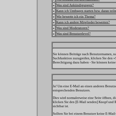
»
Was sind Ankündigungen?
»
Kann ich Umfragen starten bzw. daran tei
»
Wie bewerte ich ein Thema?
»
Kann ich andere Mitglieder bewerten?
»
Was sind Moderatoren?
»
Was sind Benutzerlevel?
Sie können Beiträge nach Benutzernamen, na
Suchfunktion zuzugreifen, klicken Sie den »S
Berechtigung dazu haben - Sie können keine 
Ja! Um eine E-Mail an einen anderen Benutz
entsprechenden Benutzers.
Dies wird normalerweise eine Seite öffnen, di
klicken Sie den [E-Mail senden] Knopf und Ih
sichtbar ist.
Sollten Sie bei einem Benutzer keine E-Mail