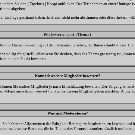
 indem Sie den [ Ergebnis ] Knopf anklicken. Das Teilnehmen an einer Umfrage ist 
Stimme abgeben.
er Umfrage gestimmt haben, in dieser nicht mehr abstimmen oder diese ändern, wähl
Wie bewerte ich ein Thema?
ür die Themenbewertung auf der Themenseite sehen, der Ihnen erlaubt dieses Them
en völlig freigestellt, aber wenn Sie denken, dass das Thema grossartig ist, könne
mit nur einem Punkt bewerten.
Kann ich andere Mitglieder bewerten?
t, können Sie andere Mitglieder je nach Einschätzung bewerten. Der Vorgang ist an
own-Menü auswählen, wieviel Punkte Sie diesem Mitglied geben möchten. Anmerku
Was sind Moderatoren?
 Sie haben im Allgemeinen die Fähigkeit Beiträge zu bearbeiten, zu löschen und 
n normalerweise Benutzer, die im Thema des Forums besonders nützlich und kenntn