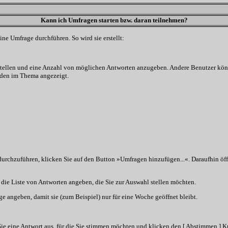
Kann ich Umfragen starten bzw. daran teilnehmen?
e Umfrage durchführen. So wird sie erstellt:
 stellen und eine Anzahl von möglichen Antworten anzugeben. Andere Benutzer könn
rden im Thema angezeigt.
hzuführen, klicken Sie auf den Button »Umfragen hinzufügen...«. Daraufhin öffne
die Liste von Antworten angeben, die Sie zur Auswahl stellen möchten.
ge angeben, damit sie (zum Beispiel) nur für eine Woche geöffnet bleibt.
e eine Antwort aus, für die Sie stimmen möchten und klicken den [ Abstimmen ] Kn