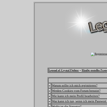
Legend of Crystal Fighter
»
Häufig gestellte Frag
»
Warum sollte ich mich registrieren?
»
Werden Cookies vom Forum benutzt?
»
Wie kann ich mein Profil bearbeiten?
»
Was kann ich tun, wenn ich mein Passwort
»
Wofür ist die Signatur?