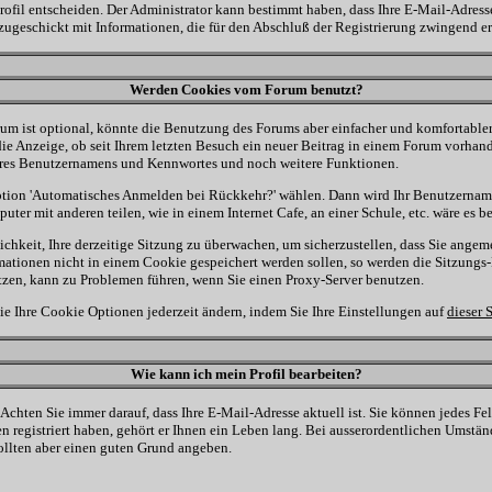
rofil entscheiden. Der Administrator kann bestimmt haben, dass Ihre E-Mail-Adress
zugeschickt mit Informationen, die für den Abschluß der Registrierung zwingend erf
Werden Cookies vom Forum benutzt?
m ist optional, könnte die Benutzung des Forums aber einfacher und komfortable
ie Anzeige, ob seit Ihrem letzten Besuch ein neuer Beitrag in einem Forum vorhande
hres Benutzernamens und Kennwortes und noch weitere Funktionen.
 Option 'Automatisches Anmelden bei Rückkehr?' wählen. Dann wird Ihr Benutzerna
ter mit anderen teilen, wie in einem Internet Cafe, an einer Schule, etc. wäre es be
hkeit, Ihre derzeitige Sitzung zu überwachen, um sicherzustellen, dass Sie angem
mationen nicht in einem Cookie gespeichert werden sollen, so werden die Sitzungs-
tzen, kann zu Problemen führen, wenn Sie einen Proxy-Server benutzen.
ie Ihre Cookie Optionen jederzeit ändern, indem Sie Ihre Einstellungen auf
dieser 
Wie kann ich mein Profil bearbeiten?
n. Achten Sie immer darauf, dass Ihre E-Mail-Adresse aktuell ist. Sie können jedes F
 registriert haben, gehört er Ihnen ein Leben lang. Bei ausserordentlichen Umstä
sollten aber einen guten Grund angeben.