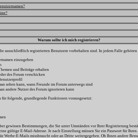
Benutzernamen?
iste?
Warum sollte ich mich registrieren?
ie ausschließlich registrierten Benutzern vorbehalten sind. In jedem Falle gehöre
zernamen einzugeben
n
Themen und Beiträge erhalten
eder des Forum verschicken
enutzerprofil
e man sehen kann, wann Freunde im Forum unterwegs sind
e man andere Nutzer des Forum ignorieren kann
 für folgende, grundlegende Funktionen vorausgesetzt:
hmen
t aber gewissen Bestimmungen, die Sie unter Umständen vor Ihrer Registrierung best
ine gültige E-Mail-Adresse. Je nach Einstellung müssen Sie ein Passwort für Ihre
 für Werbe-E-Mails missbraucht oder an Dritte weitergegeben. Ob Ihnen andere Ben