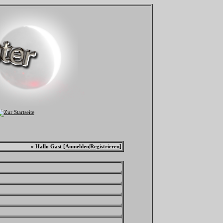
» Hallo Gast [
Anmelden
|
Registrieren
]