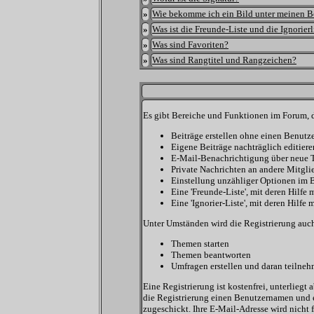
»
Wie bekomme ich ein Bild unter meinen 
»
Was ist die Freunde-Liste und die Ignorierl
»
Was sind Favoriten?
»
Was sind Rangtitel und Rangzeichen?
Es gibt Bereiche und Funktionen im Forum, d
Beiträge erstellen ohne einen Benut
Eigene Beiträge nachträglich editiere
E-Mail-Benachrichtigung über neue 
Private Nachrichten an andere Mitgli
Einstellung unzähliger Optionen im B
Eine 'Freunde-Liste', mit deren Hilf
Eine 'Ignorier-Liste', mit deren Hilf
Unter Umständen wird die Registrierung auch
Themen starten
Themen beantworten
Umfragen erstellen und daran teilne
Eine Registrierung ist kostenfrei, unterlieg
die Registrierung einen Benutzernamen und e
zugeschickt. Ihre E-Mail-Adresse wird nicht