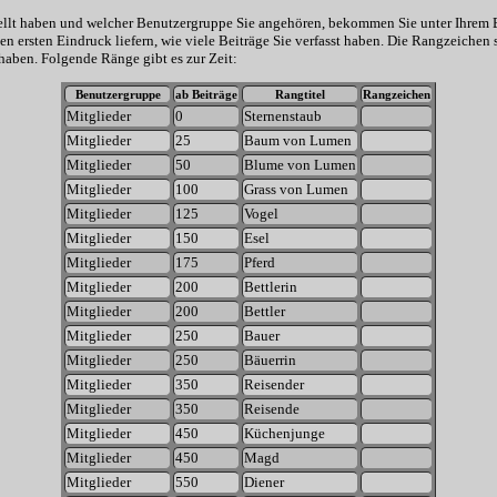
stellt haben und welcher Benutzergruppe Sie angehören, bekommen Sie unter Ihrem
en ersten Eindruck liefern, wie viele Beiträge Sie verfasst haben. Die Rangzeichen 
haben. Folgende Ränge gibt es zur Zeit:
Benutzergruppe
ab Beiträge
Rangtitel
Rangzeichen
Mitglieder
0
Sternenstaub
Mitglieder
25
Baum von Lumen
Mitglieder
50
Blume von Lumen
Mitglieder
100
Grass von Lumen
Mitglieder
125
Vogel
Mitglieder
150
Esel
Mitglieder
175
Pferd
Mitglieder
200
Bettlerin
Mitglieder
200
Bettler
Mitglieder
250
Bauer
Mitglieder
250
Bäuerrin
Mitglieder
350
Reisender
Mitglieder
350
Reisende
Mitglieder
450
Küchenjunge
Mitglieder
450
Magd
Mitglieder
550
Diener