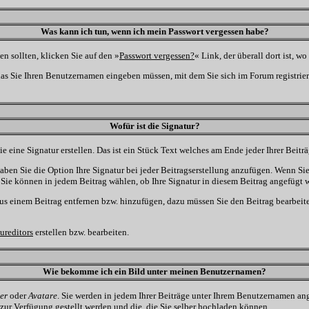
Was kann ich tun, wenn ich mein Passwort vergessen habe?
n sollten, klicken Sie auf den »
Passwort vergessen?
« Link, der überall dort ist, 
das Sie Ihren Benutzernamen eingeben müssen, mit dem Sie sich im Forum registri
Wofür ist die Signatur?
ie eine Signatur erstellen. Das ist ein Stück Text welches am Ende jeder Ihrer Beit
aben Sie die Option Ihre Signatur bei jeder Beitragserstellung anzufügen. Wenn Sie
Sie können in jedem Beitrag wählen, ob Ihre Signatur in diesem Beitrag angefügt w
us einem Beitrag entfernen bzw. hinzufügen, dazu müssen Sie den Beitrag bearbeite
ureditors
erstellen bzw. bearbeiten.
Wie bekomme ich ein Bild unter meinen Benutzernamen?
er
oder
Avatare
. Sie werden in jedem Ihrer Beiträge unter Ihrem Benutzernamen ang
zur Verfügung gestellt werden und die, die Sie selber hochladen können.