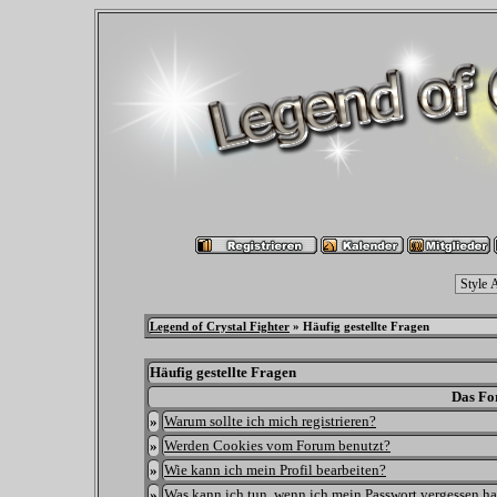
Legend of Crystal Fighter
» Häufig gestellte Fragen
Häufig gestellte Fragen
Das Fo
»
Warum sollte ich mich registrieren?
»
Werden Cookies vom Forum benutzt?
»
Wie kann ich mein Profil bearbeiten?
»
Was kann ich tun, wenn ich mein Passwort vergessen h