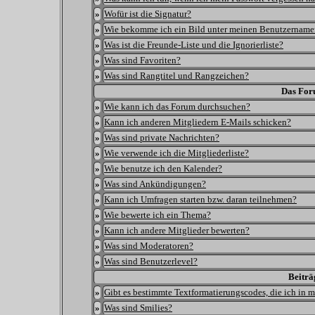
»
Wofür ist die Signatur?
»
Wie bekomme ich ein Bild unter meinen Benutzername
»
Was ist die Freunde-Liste und die Ignorierliste?
»
Was sind Favoriten?
»
Was sind Rangtitel und Rangzeichen?
Das For
»
Wie kann ich das Forum durchsuchen?
»
Kann ich anderen Mitgliedern E-Mails schicken?
»
Was sind private Nachrichten?
»
Wie verwende ich die Mitgliederliste?
»
Wie benutze ich den Kalender?
»
Was sind Ankündigungen?
»
Kann ich Umfragen starten bzw. daran teilnehmen?
»
Wie bewerte ich ein Thema?
»
Kann ich andere Mitglieder bewerten?
»
Was sind Moderatoren?
»
Was sind Benutzerlevel?
Beiträ
»
Gibt es bestimmte Textformatierungscodes, die ich in 
»
Was sind Smilies?