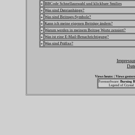
»
BBCode Schnellauswahl und klickbare Smilies
»
Was sind Dateianhänge?
»
Was sind Beitrags-Symbole?
»
Kann ich meine eigenen Beiträge ändern?
»
Warum werden in meinem Beitrag Worte zensiert?
»
Was ist eine E-Mail-Benachrichtigung?
»
Was sind Präfixe?
Impressu
Dat
Views heute:
|
Views gester
Forensoftware:
Burning B
Legend of Crystal F