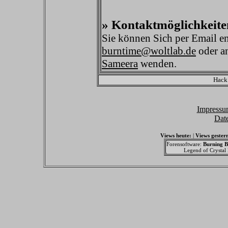
» Kontaktmöglichkeite
Sie können Sich per Email e
burntime@woltlab.de
oder an
Sameera
wenden.
Hack
Impressu
Dat
Views heute:
|
Views gester
Forensoftware:
Burning B
Legend of Crystal F