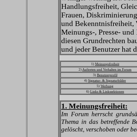
Handlungsfreiheit, Gle
Frauen, Diskriminierung
und Bekenntnisfreiheit, 
Meinungs-, Presse- und I
diesen Grundrechten bau
und jeder Benutzer hat d
1)
Meinungsfreiheit
2)
Auftreten und Verhalten im Forum
3)
Benutzerprofil
4)
Signatur- & Signaturbilder
5)
Werbung
6)
Links & Linkssektionen
1. Meinungsfreiheit:
Im Forum herrscht grundsät
Thema in das betreffende B
gelöscht, verschoben oder be