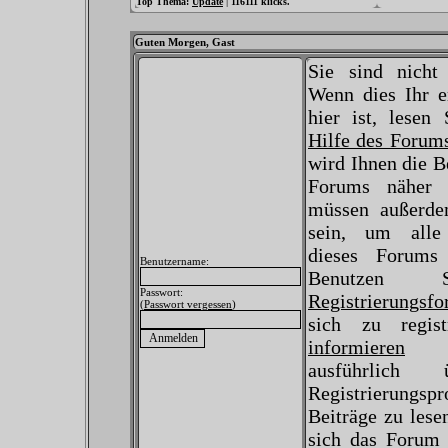
|
Top Thema:
Update
116111 klicks.
Guten Morgen,
Gast
Sie sind nicht
Wenn dies Ihr e
hier ist, lesen 
Hilfe des Forum
wird Ihnen die B
Forums näher e
müssen außerdem
sein, um alle
dieses Forums
Benutzername:
Benutzen 
Passwort:
Registrierungsfo
(
Passwort vergessen
)
sich zu regist
informieren
Si
ausführlich
Registrierungs
Beiträge zu lese
sich das Forum 