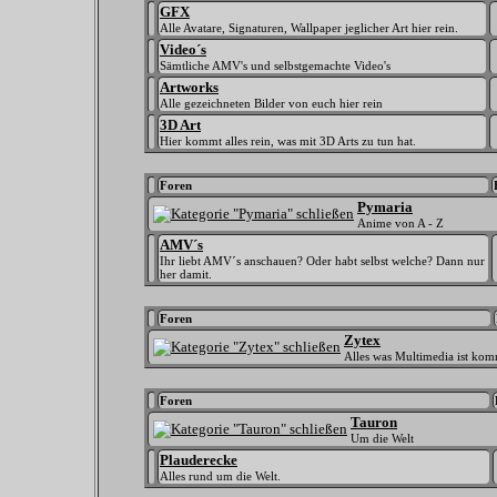
GFX
Alle Avatare, Signaturen, Wallpaper jeglicher Art hier rein.
Video´s
Sämtliche AMV's und selbstgemachte Video's
Artworks
Alle gezeichneten Bilder von euch hier rein
3D Art
Hier kommt alles rein, was mit 3D Arts zu tun hat.
Foren
Pymaria
Anime von A - Z
AMV´s
Ihr liebt AMV´s anschauen? Oder habt selbst welche? Dann nur
her damit.
Foren
Zytex
Alles was Multimedia ist kom
Foren
Tauron
Um die Welt
Plauderecke
Alles rund um die Welt.