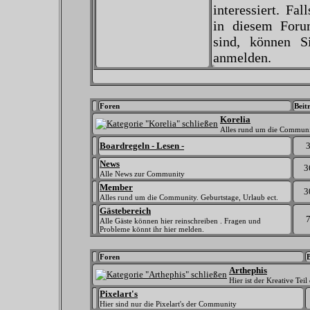
interessiert. Fal
in diesem Forum
sind, können 
anmelden.
Foren
Beit
Korelia
Alles rund um die Commun
Boardregeln - Lesen -
News
3
Alle News zur Community
Member
3
Alles rund um die Community. Geburtstage, Urlaub ect.
Gästebereich
Alle Gäste können hier reinschreiben . Fragen und
Probleme könnt ihr hier melden.
Foren
Arthephis
Hier ist der Kreative Te
Pixelart's
Hier sind nur die Pixelart's der Community