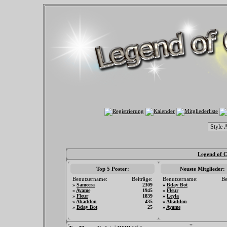
Legend of C
Top 5 Poster:
Neuste Mitglieder:
Benutzername:
Beiträge:
Benutzername:
Be
»
Sameera
2309
»
Bday Bot
»
Ayame
1945
»
Fleur
»
Fleur
1839
»
Leyla
»
Abaddon
435
»
Abaddon
»
Bday Bot
25
»
Ayame