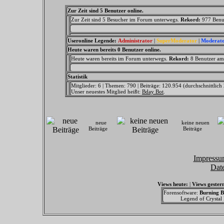
Zur Zeit sind 5 Benutzer online.
Zur Zeit sind 5 Besucher im Forum unterwegs.
Rekord:
977 Benu
Useronline Legende:
Administrator
|
SuperModerator
|
Moderat
Heute waren bereits 0 Benutzer online.
Heute waren bereits im Forum unterwegs.
Rekord:
8 Benutzer a
Statistik
Mitglieder: 6 | Themen: 790 | Beiträge: 120.954 (durchschnittlich
Unser neuestes Mitglied heißt:
Bday Bot
.
neue
keine neuen
Beiträge
Beiträge
Impressu
Dat
Views heute:
|
Views gester
Forensoftware:
Burning B
Legend of Crystal F