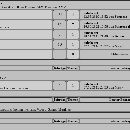
is
der Kreative Teil des Forums. GFX, Pixel und AMVs
unbekannt
461
4
12.05.2019
16:52
von
Sameera
unbekannt
82
7
26.03.2022
18:56
von
Sameera (
er rein.
unbekannt
5
1
18.11.2015
21:40
von
Ayame
unbekannt
10
1
27.10.2016
23:27
von Nicky
0
0
bisher keiner
Beiträge
Themen
Letzter Beitra
A - Z
unbekannt
4
1
07.12.2015
23:33
von Nicky
he? Dann nur her damit.
Beiträge
Themen
Letzter Beitra
imedia ist kommt hier rein. Videos, Games, Musik ect
Beiträge
Themen
Letzter Beitra