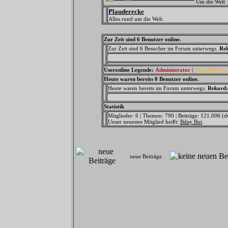
Um die Welt
Plauderecke
Alles rund um die Welt.
Zur Zeit sind 6 Benutzer online.
Zur Zeit sind 6 Besucher im Forum unterwegs.
Re
Useronline Legende:
Administrator
|
SuperModera
Heute waren bereits 0 Benutzer online.
Heute waren bereits im Forum unterwegs.
Rekord:
Statistik
Mitglieder: 6 | Themen: 790 | Beiträge: 121.006 (d
Unser neuestes Mitglied heißt:
Bday Bot
.
neue Beiträge