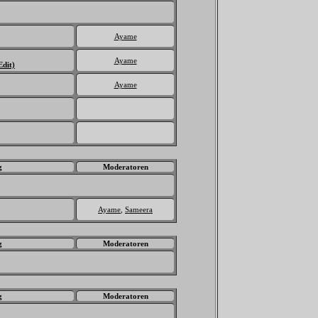
Ayame
Ayame
Edit)
Ayame
g
Moderatoren
Ayame
,
Sameera
g
Moderatoren
g
Moderatoren