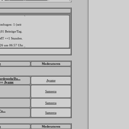
mfragen: 1 (seit
,01 Beiträge/Tag.
GMT ++1 Stunden.
026 um
06:57
Uhr.
g
Moderatoren
ardregeln/Da...
Ayame
on
Ayame
Sameera
Sameera
o...
Sameera
g
Moderatoren