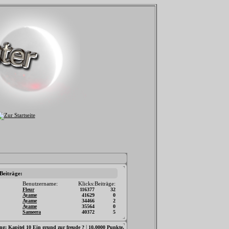
 Beiträge:
Benutzername:
Klicks:
Beiträge:
Fleur
116377
32
Ayame
41629
0
Ayame
34466
2
Ayame
35564
0
Sameera
40372
5
|
ng:
Kapitel 10 Ein grund zur freude ?
10.0000 Punkte.