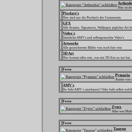
Artheph
Hier ist 
Pixelart's
Hier sind nur die Pixelart's der Community
GFX
Alle Avatare, Signaturen, Wallpaper jeglicher Art hi
Video´s
Sämtliche AMV's und selbstgemachte Video's
Artworks
Alle gezeichneten Bilder von euch hier rein
3D Art
Hier kommt alles rein, was mit 3D Arts zu tun hat.
Foren
Pymaria
Anime von 
AMV´s
Ihr liebt AMV´s anschauen? Oder habt selbst welc
Foren
Zytex
Alles was Mult
Foren
Tauron