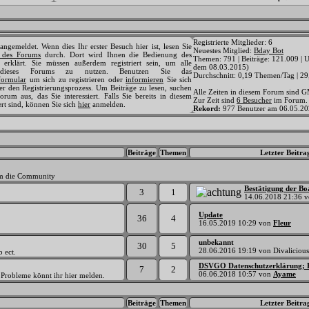
Registrierte Mitglieder: 6
 angemeldet. Wenn dies Ihr erster Besuch hier ist, lesen Sie
Neuestes Mitglied:
Bday Bot
e des Forums
durch. Dort wird Ihnen die Bedienung des
Themen: 791 | Beiträge: 121.009 | U
erklärt. Sie müssen außerdem registriert sein, um alle
dem 08.03.2015)
 dieses Forums zu nutzen. Benutzen Sie das
Durchschnitt: 0,19 Themen/Tag | 29
formular
um sich zu registrieren oder
informieren
Sie sich
er den Registrierungsprozess. Um Beiträge zu lesen, suchen
Alle Zeiten in diesem Forum sind 
orum aus, das Sie interessiert. Falls Sie bereits in diesem
Zur Zeit sind
6 Besucher
im Forum.
ert sind, können Sie sich
hier
anmelden.
Rekord:
977 Benutzer am 06.05.2
Beiträge
Themen
Letzter Beitra
um die Community
Bestätigung der Bo
3
1
14.06.2018
21:36
v
Update
36
4
16.05.2019
10:29
von
Fleur
unbekannt
30
5
28.06.2016
19:19
von Divalicious
 ect.
DSVGO Datenschutzerklärung; F
7
2
06.06.2018
10:57
von
Ayame
 Probleme könnt ihr hier melden.
Beiträge
Themen
Letzter Beitra