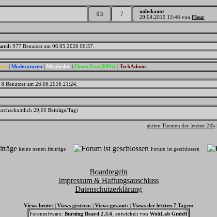
unbekannt
93
7
29.04.2019
15:46
von
Fleur
kord:
977 Benutzer am 06.05.2026
06:57
.
tor
|
Moderatoren
|
Mitglieder
|
Ehren User[RPG]
|
TechAdmin
8 Benutzer am 26.06.2016
21:24
.
urchschnittlich 29,00 Beiträge/Tag)
aktive Themen der letzten 24h
keine neuen Beiträge
Forum ist geschlossen
Boardregeln
Impressum & Haftungsauschluss
Datenschutzerklärung
Views heute:
|
Views gestern:
|
Views gesamt:
|
Views der letzten 7 Tagen:
Forensoftware:
Burning Board 2.3.6
, entwickelt von
WoltLab GmbH