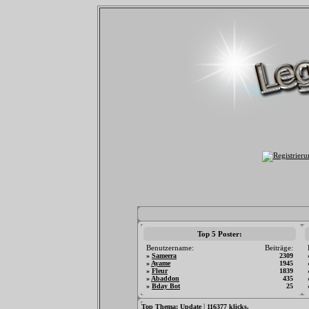
Top 5 Poster:
Benutzername:
Beiträge:
»
Sameera
2309
»
Ayame
1945
»
Fleur
1839
»
Abaddon
435
»
Bday Bot
25
|
Top Thema:
Update
116377 klicks.