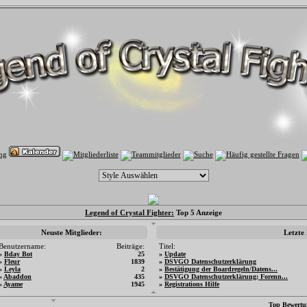
Legend of Crystal Fighter:
Top 5 Anzeige
Neuste Mitglieder:
Letzte
Benutzername:
Beiträge:
Titel:
»
Bday Bot
25
»
Update
»
Fleur
1839
»
DSVGO Datenschutzerklärung
»
Leyla
2
»
Bestätigung der Boardregeln/Datens...
»
Abaddon
435
»
DSVGO Datenschutzerklärung; Forenn...
»
Ayame
1945
»
Registrations Hilfe
Top Bewertu