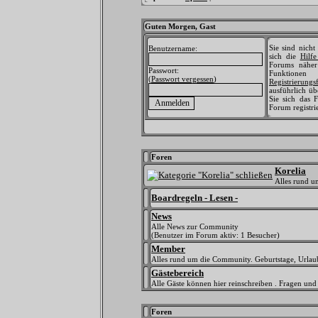
Guten Morgen,
Gast
Sie sind nicht
Benutzername:
sich die
Hilf
Forums näher 
Passwort:
Funktionen
(
Passwort vergessen
)
Registrierungs
ausführlich üb
Sie sich das F
Forum registri
Foren
Korelia
Alles rund 
Boardregeln - Lesen -
News
Alle News zur Community
(Benutzer im Forum aktiv: 1 Besucher)
Member
Alles rund um die Community. Geburtstage, Urlaub
Gästebereich
Alle Gäste können hier reinschreiben . Fragen und
Foren