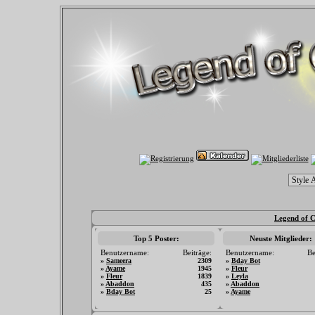
Legend of C
Top 5 Poster:
Neuste Mitglieder:
Benutzername:
Beiträge:
Benutzername:
Be
»
Sameera
2309
»
Bday Bot
»
Ayame
1945
»
Fleur
»
Fleur
1839
»
Leyla
»
Abaddon
435
»
Abaddon
»
Bday Bot
25
»
Ayame