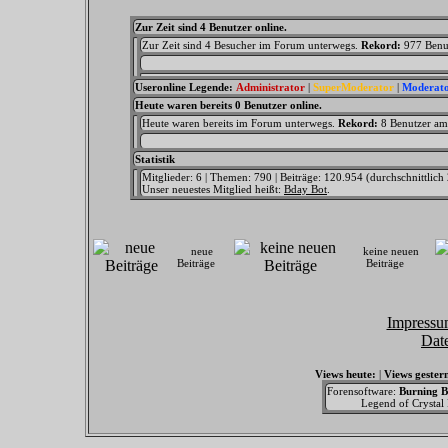
Zur Zeit sind 4 Benutzer online.
Zur Zeit sind 4 Besucher im Forum unterwegs.
Rekord:
977 Benu
Useronline Legende:
Administrator
|
SuperModerator
|
Moderat
Heute waren bereits 0 Benutzer online.
Heute waren bereits im Forum unterwegs.
Rekord:
8 Benutzer a
Statistik
Mitglieder: 6 | Themen: 790 | Beiträge: 120.954 (durchschnittlich
Unser neuestes Mitglied heißt:
Bday Bot
.
neue
keine neuen
Beiträge
Beiträge
Impressu
Dat
Views heute:
|
Views gester
Forensoftware:
Burning B
Legend of Crystal F