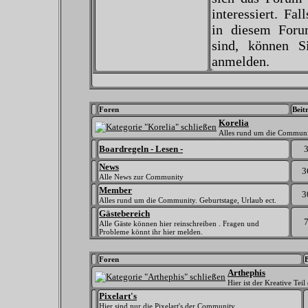
interessiert. Fal
in diesem Forum
sind, können 
anmelden.
Foren
Beit
Korelia
Alles rund um die Commun
Boardregeln - Lesen -
News
3
Alle News zur Community
Member
3
Alles rund um die Community. Geburtstage, Urlaub ect.
Gästebereich
Alle Gäste können hier reinschreiben . Fragen und
Probleme könnt ihr hier melden.
Foren
Arthephis
Hier ist der Kreative Te
Pixelart's
Hier sind nur die Pixelart's der Community