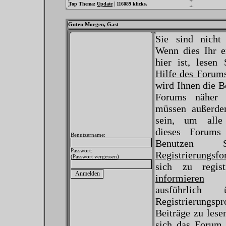
|
Top Thema:
Update
116089 klicks.
Guten Morgen,
Gast
Sie sind nicht
Wenn dies Ihr e
hier ist, lesen 
Hilfe des Forum
wird Ihnen die B
Forums näher e
müssen außerdem
sein, um alle
dieses Forums
Benutzername:
Benutzen 
Passwort:
Registrierungsfo
(
Passwort vergessen
)
sich zu regist
informieren
Si
ausführlich
Registrierungs
Beiträge zu lese
sich das Forum 