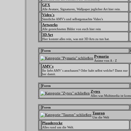
GFX
Alle Avatare, Signaturen, Wallpaper jeglicher Art hier rein.
Video´s
Sämtliche AMV's und selbstgemachte Video's
Artworks
Alle gezeichneten Bilder von euch hier rein
3D Art
Hier kommt alles rein, was mit 3D Arts zu tun hat.
Foren
Pymaria
Anime von A - Z
AMV´s
Ihr liebt AMV´s anschauen? Oder habt selbst welche? Dann nur
her damit.
Foren
Zytex
Alles was Multimedia ist kom
Foren
Tauron
Um die Welt
Plauderecke
Alles rund um die Welt.