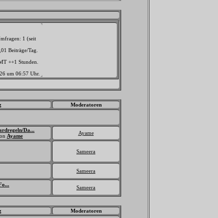
mfragen: 1 (seit
,01 Beiträge/Tag.
GMT ++1 Stunden.
026 um
06:57
Uhr.
g
Moderatoren
ardregeln/Da...
Ayame
on
Ayame
Sameera
Sameera
o...
Sameera
g
Moderatoren