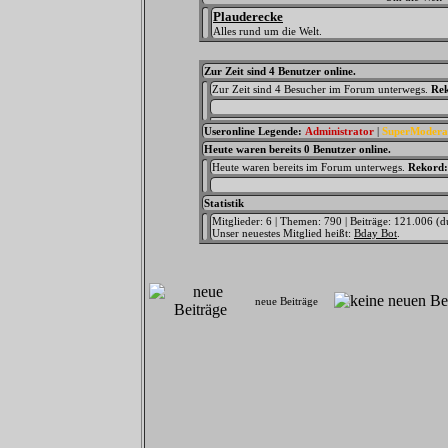
Plauderecke
Alles rund um die Welt.
Zur Zeit sind 4 Benutzer online.
Zur Zeit sind 4 Besucher im Forum unterwegs.
Re
Useronline Legende:
Administrator
|
SuperModera
Heute waren bereits 0 Benutzer online.
Heute waren bereits im Forum unterwegs.
Rekord:
Statistik
Mitglieder: 6 | Themen: 790 | Beiträge: 121.006 (d
Unser neuestes Mitglied heißt:
Bday Bot
.
neue Beiträge