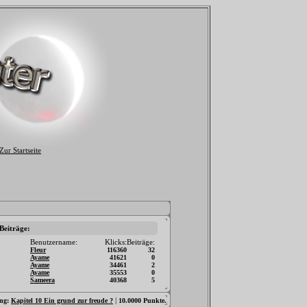
 Beiträge:
Benutzername:
Klicks:
Beiträge:
Fleur
116360
32
Ayame
41621
0
Ayame
34461
2
Ayame
35553
0
Sameera
40368
5
|
ng:
Kapitel 10 Ein grund zur freude ?
10.0000 Punkte.