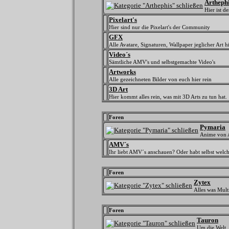
Artheph
Hier ist 
Pixelart's
Hier sind nur die Pixelart's der Community
GFX
Alle Avatare, Signaturen, Wallpaper jeglicher Art hi
Video´s
Sämtliche AMV's und selbstgemachte Video's
Artworks
Alle gezeichneten Bilder von euch hier rein
3D Art
Hier kommt alles rein, was mit 3D Arts zu tun hat.
Foren
Pymaria
Anime von 
AMV´s
Ihr liebt AMV´s anschauen? Oder habt selbst welc
Foren
Zytex
Alles was Mult
Foren
Tauron
Um die Welt