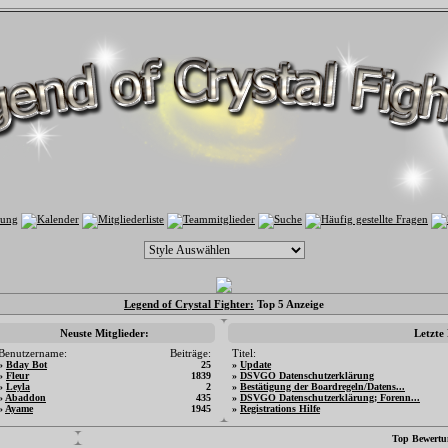
Legend of Crystal Fighter:
Top 5 Anzeige
Neuste Mitglieder:
Letzte
Benutzername:
Beiträge:
Titel:
»
Bday Bot
25
»
Update
»
Fleur
1839
»
DSVGO Datenschutzerklärung
»
Leyla
2
»
Bestätigung der Boardregeln/Datens...
»
Abaddon
435
»
DSVGO Datenschutzerklärung; Forenn...
»
Ayame
1945
»
Registrations Hilfe
Top Bewertu