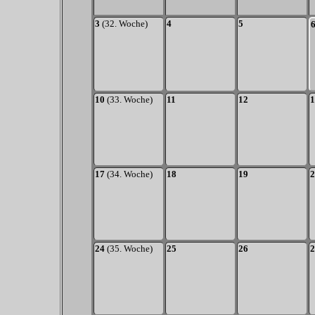
3
(32. Woche)
4
5
10
(33. Woche)
11
12
1
17
(34. Woche)
18
19
2
24
(35. Woche)
25
26
2