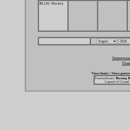
31
(36. Woche)
Impressu
Dat
Views heute:
|
Views gester
Forensoftware:
Burning B
Legend of Crystal F