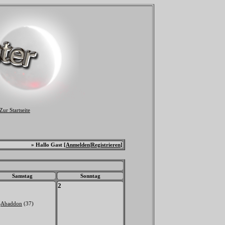
» Hallo Gast [
Anmelden
|
Registrieren
]
Samstag
Sonntag
2
Abaddon
(37)