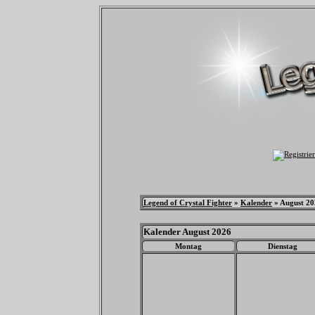
Legend of Crystal Fighter
»
Kalender
» August 20
Kalender August 2026
Montag
Dienstag