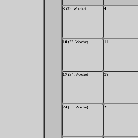
3
(32. Woche)
4
10
(33. Woche)
11
17
(34. Woche)
18
24
(35. Woche)
25